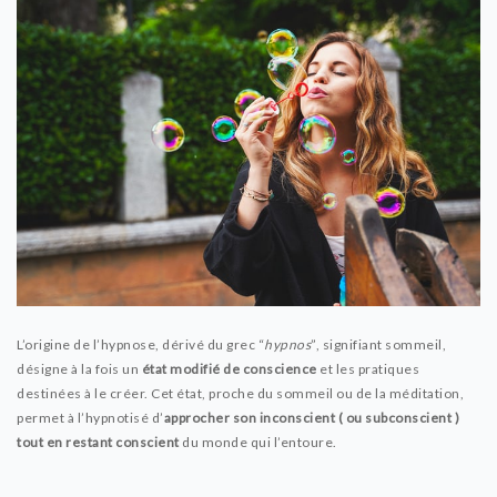
YOGA
STAGES ET RETRAITES DE
YOGA A LA REUNION
LES INDISPENSABLES POUR
PRATIQUER LE YOGA
PLANNING
CONTACT
L’origine de l’hypnose, dérivé du grec “
hypnos
”, signifiant sommeil,
désigne à la fois un
état modifié de conscience
et les pratiques
destinées à le créer. Cet état, proche du sommeil ou de la méditation,
permet à l’hypnotisé d’
approcher son inconscient ( ou subconscient )
tout en restant conscient
du monde qui l’entoure.