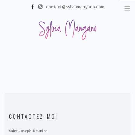
contact@sylviamangano.com
0693 47 88 37
ACCEUIL
QUI SUIS-JE ?
HYPNOSE
ARRET DU TABAC PAR
L’HYPNOSE
A SAVOIR SUR L’ HYPNOSE
L’HYPNOSE : POUR QUOI ?
CONTACTEZ-MOI
POUR QUI ?
PREPARATION AU GRAND
Saint-Joseph, Réunion
RAID