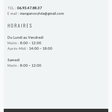
TEL :
06.93.47.88.37
YOGA
E mail :
manganosylvia@gmail.com
STAGES ET RETRAITES DE
HORAIRES
YOGA A LA REUNION
LES INDISPENSABLES POUR
Du Lundi au Vendredi
PRATIQUER LE YOGA
Matin :
8:00 – 12:00
Après-Midi :
14:00 – 18:00
PLANNING
Samedi
Matin :
8:00 – 12:00
CONTACT